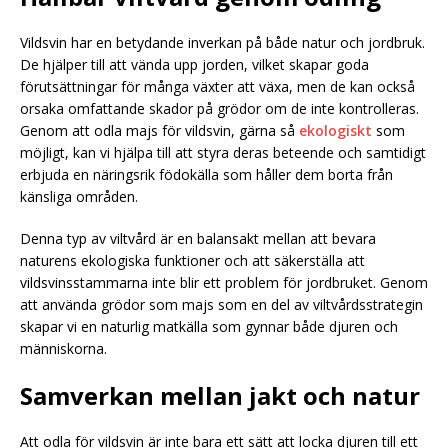
Vildsvin har en betydande inverkan på både natur och jordbruk.
De hjälper till att vända upp jorden, vilket skapar goda
förutsättningar för många växter att växa, men de kan också
orsaka omfattande skador på grödor om de inte kontrolleras.
Genom att odla majs för vildsvin, gärna så
ekologiskt
som
möjligt, kan vi hjälpa till att styra deras beteende och samtidigt
erbjuda en näringsrik födokälla som håller dem borta från
känsliga områden.
Denna typ av viltvård är en balansakt mellan att bevara
naturens ekologiska funktioner och att säkerställa att
vildsvinsstammarna inte blir ett problem för jordbruket. Genom
att använda grödor som majs som en del av viltvårdsstrategin
skapar vi en naturlig matkälla som gynnar både djuren och
människorna.
Samverkan mellan jakt och natur
Att odla för vildsvin är inte bara ett sätt att locka djuren till ett