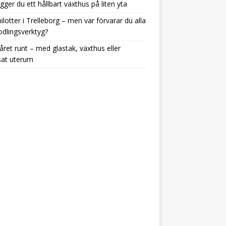
gger du ett hållbart växthus på liten yta
ilotter i Trelleborg – men var förvarar du alla
odlingsverktyg?
året runt – med glastak, växthus eller
sat uterum