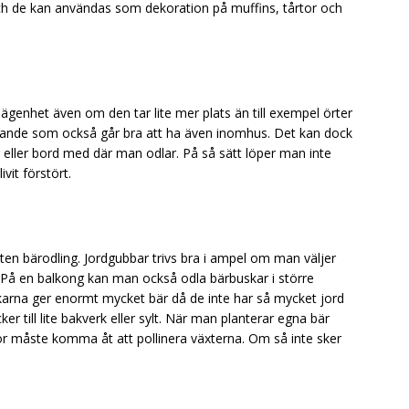
och de kan användas som dekoration på muffins, tårtor och
 lägenhet även om den tar lite mer plats än till exempel örter
nande som också går bra att ha även inomhus. Det kan dock
r eller bord med där man odlar. På så sätt löper man inte
ivit förstört.
en bärodling. Jordgubbar trivs bra i ampel om man väljer
a. På en balkong kan man också odla bärbuskar i större
karna ger enormt mycket bär då de inte har så mycket jord
ker till lite bakverk eller sylt. När man planterar egna bär
r måste komma åt att pollinera växterna. Om så inte sker