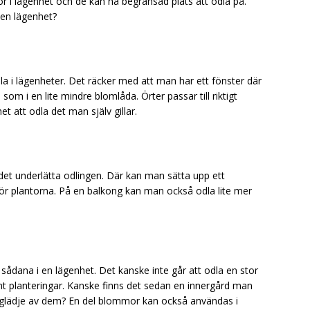
bor i lägenhet och de kan ha begränsad plats att odla på.
 en lägenhet?
dla i lägenheter. Det räcker med att man har ett fönster där
a som i en lite mindre blomlåda. Örter passar till riktigt
 att odla det man själv gillar.
det underlätta odlingen. Där kan man sätta upp ett
för plantorna. På en balkong kan man också odla lite mer
dana i en lägenhet. Det kanske inte går att odla en stor
mt planteringar. Kanske finns det sedan en innergård man
 glädje av dem? En del blommor kan också användas i