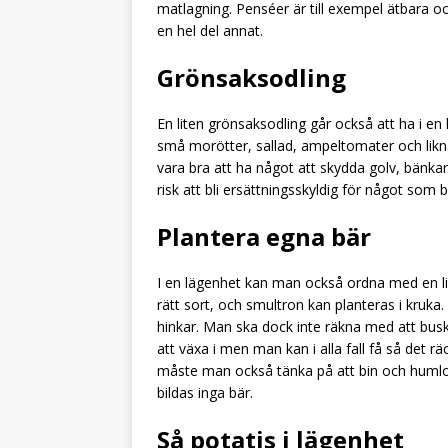
matlagning. Penséer är till exempel ätbara 
en hel del annat.
Grönsaksodling
En liten grönsaksodling går också att ha i en
små morötter, sallad, ampeltomater och lik
vara bra att ha något att skydda golv, bänka
risk att bli ersättningsskyldig för något som bl
Plantera egna bär
I en lägenhet kan man också ordna med en lit
rätt sort, och smultron kan planteras i kruk
hinkar. Man ska dock inte räkna med att bus
att växa i men man kan i alla fall få så det räc
måste man också tänka på att bin och humlo
bildas inga bär.
Så potatis i lägenhet