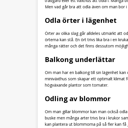
trädgård eller ett växthus att odla i. Många 
Men vad går bra att odla även om man bor i
Odla örter i lägenhet
Örter av olika slag går alldeles utmärkt att o
örterna kan stå. En ört trivs lika bra i en kruk
många rätter och det finns dessutom möjlighet
Balkong underlättar
Om man har en balkong till sin lägenhet kan 
miniväxthus som skapar ett optimalt klimat 
högväxande plantor som tomater.
Odling av blommor
Om man gillar blommor kan man också odla så
buske men många arter trivs bra i krukor sa
kan plantera ut blommorna på så fler kan få