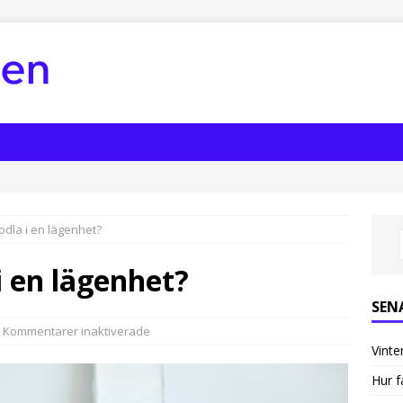
dla i en lägenhet?
 en lägenhet?
SEN
Kommentarer inaktiverade
Vinte
Hur f