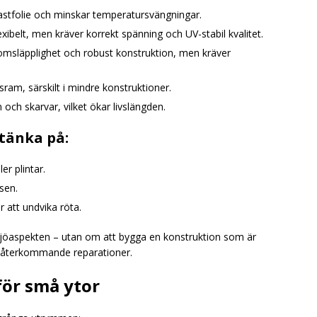
plastfolie och minskar temperatursvängningar.
exibelt, men kräver korrekt spänning och UV-stabil kvalitet.
omsläpplighet och robust konstruktion, men kräver
ram, särskilt i mindre konstruktioner.
 och skarvar, vilket ökar livslängden.
tänka på:
er plintar.
sen.
 att undvika röta.
iljöaspekten – utan om att bygga en konstruktion som är
an återkommande reparationer.
för små ytor