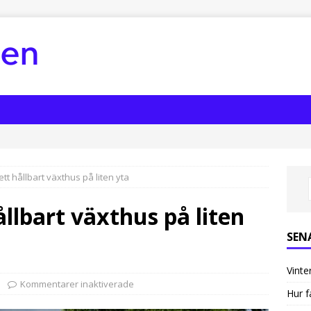
tt hållbart växthus på liten yta
llbart växthus på liten
SEN
Vinte
Kommentarer inaktiverade
Hur f