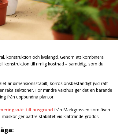
l
alval, konstruktion och livslängd. Genom att kombinera
l konstruktion till rimlig kostnad – samtidigt som du
let är dimensionsstabilt, korrosionsbeständigt (vid rätt
eller raka sektioner. För mindre växthus ger det en bärande
ning från uppbundna plantor.
meringsnät till husgrund
från Markgrossen som även
 maskor ger bättre stabilitet vid klättrande grödor.
väga: