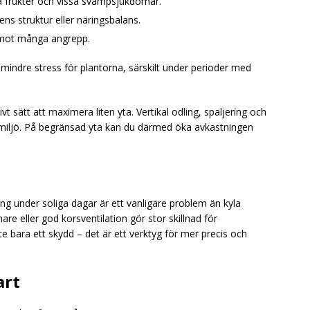
na frukter och vissa svampsjukdomar.
ns struktur eller näringsbalans.
r mot många angrepp.
 mindre stress för plantorna, särskilt under perioder med
vt sätt att maximera liten yta. Vertikal odling, spaljering och
d miljö. På begränsad yta kan du därmed öka avkastningen
ning under soliga dagar är ett vanligare problem än kyla
e eller god korsventilation gör stor skillnad för
inte bara ett skydd – det är ett verktyg för mer precis och
art