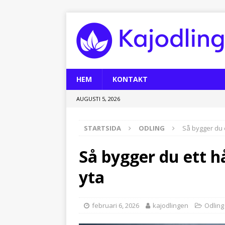
HEM
KONTAKT
AUGUSTI 5, 2026
STARTSIDA
ODLING
Så bygger du e
Så bygger du ett hå
yta
februari 6, 2026
kajodlingen
Odling