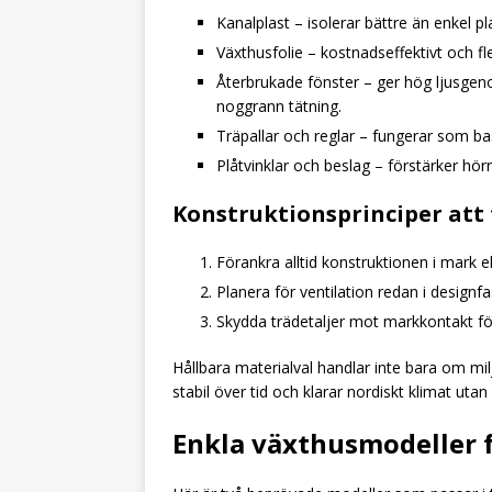
Kanalplast – isolerar bättre än enkel 
Växthusfolie – kostnadseffektivt och fl
Återbrukade fönster – ger hög ljusgen
noggrann tätning.
Träpallar och reglar – fungerar som bas
Plåtvinklar och beslag – förstärker hörn
Konstruktionsprinciper att 
Förankra alltid konstruktionen i mark ell
Planera för ventilation redan i designfa
Skydda trädetaljer mot markkontakt för
Hållbara materialval handlar inte bara om m
stabil över tid och klarar nordiskt klimat ut
Enkla växthusmodeller 