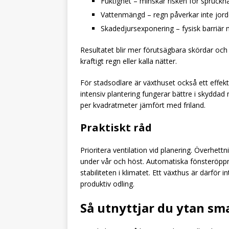
Fuktighet – minskar risken för spruck
Vattenmängd – regn påverkar inte jorde
Skadedjursexponering – fysisk barriä
Resultatet blir mer förutsägbara skördar och
kraftigt regn eller kalla nätter.
För stadsodlare är växthuset också ett effekti
intensiv plantering fungerar bättre i skydda
per kvadratmeter jämfört med friland.
Praktiskt råd
Prioritera ventilation vid planering. Överhett
under vår och höst. Automatiska fönsteröppnar
stabiliteten i klimatet. Ett växthus är därför 
produktiv odling.
Så utnyttjar du ytan sm