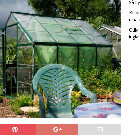
Så by
Kolon
dina 
Odla 
ingla