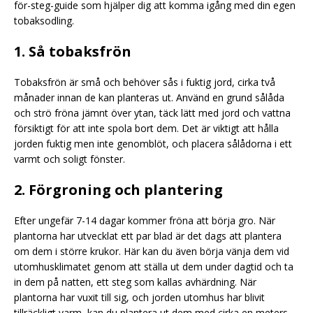
för-steg-guide som hjälper dig att komma igång med din egen
tobaksodling.
1. Så tobaksfrön
Tobaksfrön är små och behöver sås i fuktig jord, cirka två
månader innan de kan planteras ut. Använd en grund sålåda
och strö fröna jämnt över ytan, täck lätt med jord och vattna
försiktigt för att inte spola bort dem. Det är viktigt att hålla
jorden fuktig men inte genomblöt, och placera sålådorna i ett
varmt och soligt fönster.
2. Förgroning och plantering
Efter ungefär 7-14 dagar kommer fröna att börja gro. När
plantorna har utvecklat ett par blad är det dags att plantera
om dem i större krukor. Här kan du även börja vänja dem vid
utomhusklimatet genom att ställa ut dem under dagtid och ta
in dem på natten, ett steg som kallas avhärdning. När
plantorna har vuxit till sig, och jorden utomhus har blivit
tillräckligt varm, kan du plantera ut dem med cirka en meters