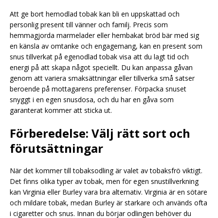
Att ge bort hemodlad tobak kan bli en uppskattad och
personlig present till vänner och familj. Precis som
hemmagjorda marmelader eller hembakat bröd bär med sig
en känsla av omtanke och engagemang, kan en present som
snus tillverkat på egenodlad tobak visa att du lagt tid och
energi på att skapa något speciellt. Du kan anpassa gåvan
genom att variera smaksättningar eller tillverka små satser
beroende på mottagarens preferenser. Förpacka snuset
snyggt i en egen snusdosa, och du har en gåva som
garanterat kommer att sticka ut.
Förberedelse: Välj rätt sort och
förutsättningar
När det kommer till tobaksodling är valet av tobaksfrö viktigt.
Det finns olika typer av tobak, men för egen snustillverkning
kan Virginia eller Burley vara bra alternativ. Virginia är en sötare
och mildare tobak, medan Burley är starkare och används ofta
i cigaretter och snus. Innan du börjar odlingen behöver du