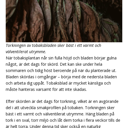
Torkningen av tobaksbladen sker bäst i ett varmt och
välventilerat utrymme.
När tobaksplantan når sin fulla höjd och bladen börjar gulna
något, är det dags för skörd. Det kan ske under hela
sommaren och tidig höst beroende på när du planterade ut.
Bladen skördas i omgångar – börja med de nedersta bladen
och arbeta dig uppåt. Tobaksblad är mycket känsliga och
måste hanteras varsamt för att inte skadas.
Efter skörden är det dags för torkning, vilket är en avgörande
del i att utveckla smakprofilen på tobaken. Torkningen sker
bäst i ett varmt och välventilerat utrymme. Häng bladen på
tork i en sval, torr miljö och låt dem torka i flera veckor tills de
är helt torra. Under denna tid sker också en naturlig