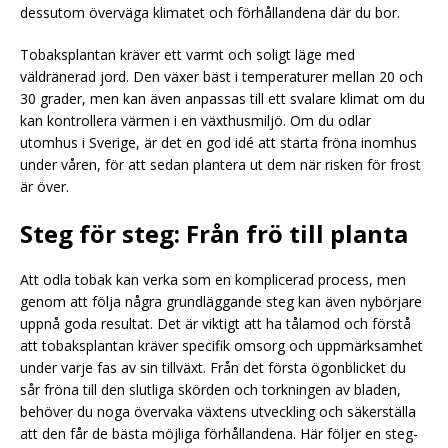
dessutom överväga klimatet och förhållandena där du bor.
Tobaksplantan kräver ett varmt och soligt läge med
väldränerad jord. Den växer bäst i temperaturer mellan 20 och
30 grader, men kan även anpassas till ett svalare klimat om du
kan kontrollera värmen i en växthusmiljö. Om du odlar
utomhus i Sverige, är det en god idé att starta fröna inomhus
under våren, för att sedan plantera ut dem när risken för frost
är över.
Steg för steg: Från frö till planta
Att odla tobak kan verka som en komplicerad process, men
genom att följa några grundläggande steg kan även nybörjare
uppnå goda resultat. Det är viktigt att ha tålamod och förstå
att tobaksplantan kräver specifik omsorg och uppmärksamhet
under varje fas av sin tillväxt. Från det första ögonblicket du
sår fröna till den slutliga skörden och torkningen av bladen,
behöver du noga övervaka växtens utveckling och säkerställa
att den får de bästa möjliga förhållandena. Här följer en steg-