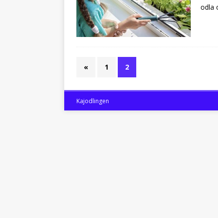
odla 
«
1
2
Kajodlingen