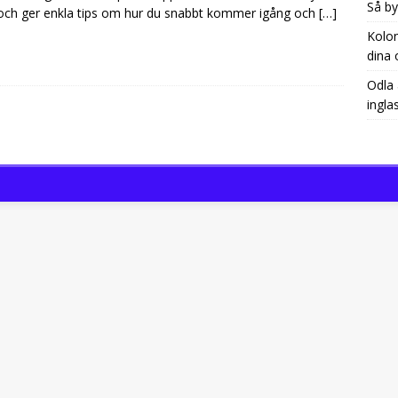
Så by
och ger enkla tips om hur du snabbt kommer igång och
[…]
Kolon
dina 
Odla 
ingla