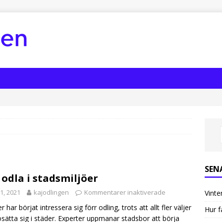
SEN
 odla i stadsmiljöer
i 1, 2021
kajodlingen
Kommentarer inaktiverade
Vinte
ler har börjat intressera sig förr odling, trots att allt fler väljer
Hur f
osätta sig i städer. Experter uppmanar stadsbor att börja